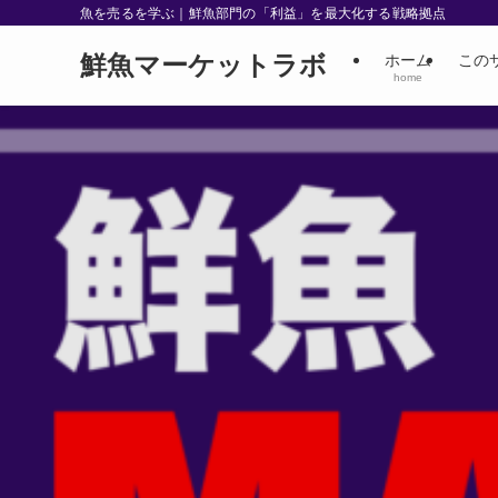
魚を売るを学ぶ｜鮮魚部門の「利益」を最大化する戦略拠点
鮮魚マーケットラボ
ホーム
この
home