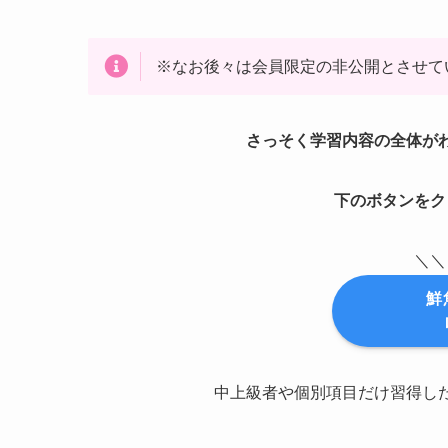
※なお後々は会員限定の非公開とさせて
さっそく学習内容の全体が
下のボタンをク
＼＼
鮮
中上級者や個別項目だけ習得し