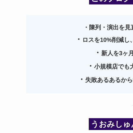
・陳列・演出を見直
・
ロスを10%削減し
・
新人を3ヶ
・
小規模店でも
・
失敗あるあるから
うおみしゅ