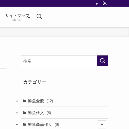
サイトマップ
sitemap
カテゴリー
鮮魚全般
(12)
鮮魚仕入
(8)
鮮魚商品作り
(9)