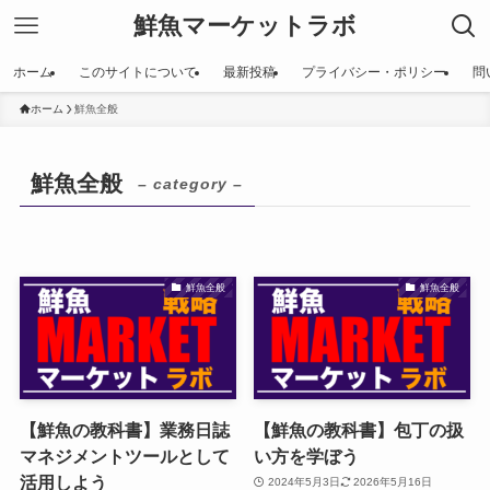
鮮魚マーケットラボ
ホーム
このサイトについて
最新投稿
プライバシー・ポリシー
問
ホーム
鮮魚全般
鮮魚全般
– category –
鮮魚全般
鮮魚全般
【鮮魚の教科書】業務日誌
【鮮魚の教科書】包丁の扱
マネジメントツールとして
い方を学ぼう
活用しよう
2024年5月3日
2026年5月16日