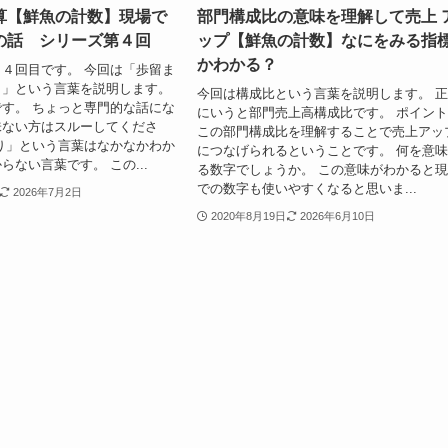
算【鮮魚の計数】現場で
部門構成比の意味を理解して売上 
の話 シリーズ第４回
ップ【鮮魚の計数】なにをみる指
かわかる？
４回目です。 今回は「歩留ま
）」という言葉を説明します。
今回は構成比という言葉を説明します。 
す。 ちょっと専門的な話にな
にいうと部門売上高構成比です。 ポイン
味ない方はスルーしてくださ
この部門構成比を理解することで売上アッ
り」という言葉はなかなかわか
につなげられるということです。 何を意
らない言葉です。 この...
る数字でしょうか。 この意味がわかると
での数字も使いやすくなると思いま...
2026年7月2日
2020年8月19日
2026年6月10日