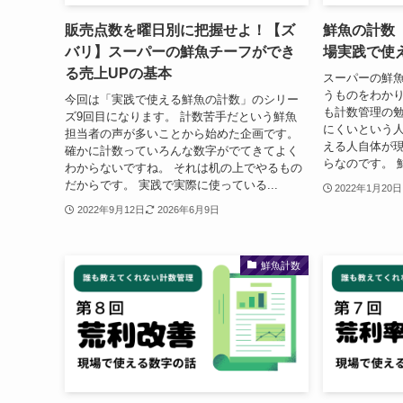
販売点数を曜日別に把握せよ！【ズ
鮮魚の計数
バリ】スーパーの鮮魚チーフができ
場実践で使
る売上UPの基本
スーパーの鮮
うものをわかり
今回は「実践で使える鮮魚の計数」のシリー
も計数管理の
ズ9回目になります。 計数苦手だという鮮魚
にくいという人
担当者の声が多いことから始めた企画です。
える人自体が
確かに計数っていろんな数字がでてきてよく
らなのです。 
わからないですね。 それは机の上でやるもの
だからです。 実践で実際に使っている...
2022年1月20日
2022年9月12日
2026年6月9日
鮮魚計数