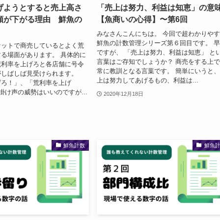
げようとすると売上高さ
「売上は努力、利益は知恵」の意
額が下がる理由 鮮魚の
【魚商いの心得】〜第6回
みなさんこんにちは。 今回で超わかりや
鮮魚の計数管理シリーズ第６回目です。 
ケットで商売しているとよく荒
ですが、 「売上は努力、利益は知恵」 と
る場面があります。 具体的に
言葉はご存知でしょうか？ 商売をする上
荒利率を上げろと各店舗に号令
常に教訓となる言葉です。 簡単にいうと、
がしばしば見受けられます。
上は努力してあげるもの、利益は...
げろ！」、「荒利率を上げ
掛け声の威勢はいいのですが...
2020年12月18日
鮮魚計数
鮮魚