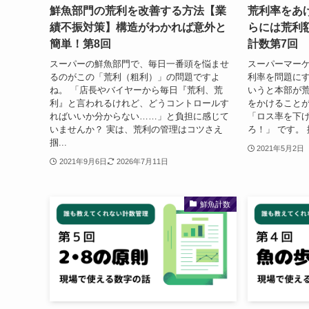
鮮魚部門の荒利を改善する方法【業
荒利率をあ
績不振対策】構造がわかれば意外と
らには荒利
簡単！第8回
計数第7回
スーパーの鮮魚部門で、毎日一番頭を悩ませ
スーパーマー
るのがこの「荒利（粗利）」の問題ですよ
利率を問題にす
ね。 「店長やバイヤーから毎日『荒利、荒
いうと本部が
利』と言われるけれど、どうコントロールす
をかけること
ればいいか分からない……」と負担に感じて
「ロス率を下
いませんか？ 実は、荒利の管理はコツさえ
ろ！」 です。 
掴...
2021年5月2日
2021年9月6日
2026年7月11日
鮮魚計数