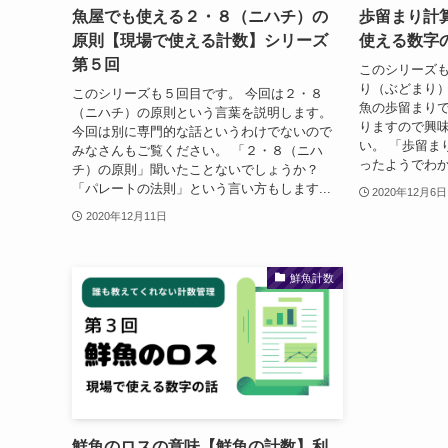
魚屋でも使える２・８（ニハチ）の
歩留まり計
原則【現場で使える計数】シリーズ
使える数字
第５回
このシリーズも
り（ぶどまり
このシリーズも５回目です。 今回は２・８
魚の歩留まりで
（ニハチ）の原則という言葉を説明します。
りますので興
今回は別に専門的な話というわけでないので
い。 「歩留ま
みなさんもご覧ください。 「２・８（ニハ
ったようでわか
チ）の原則」聞いたことないでしょうか？
「パレートの法則」という言い方もします...
2020年12月6日
2020年12月11日
鮮魚計数
鮮魚のロスの意味【鮮魚の計数】利