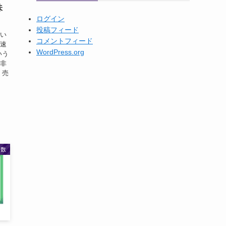
味
ログイン
投稿フィード
すい
コメントフィード
早速
WordPress.org
いう
で非
 売
計数