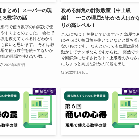
【まとめ】スーパーの現
攻める鮮魚の計数教室【中上級
える数字の話
編】 〜この理屈がわかる人はか
りの高レベル！
魚部門で使う数字の内実践で使
やすくまとめました。 会社で
こんにちは！ 魚捌いていますか？ 魚屋で
勉強を教えてくれるけどわかり
ばやっぱり毎日魚を捌いていないと落ち着
も多いと思います。 それは教
ないものです。 なんといっても魚屋は身
現場で使う数字を使ってないか
動かしてナンボなんですからね。 突然で
鮮魚の現場で使わない数...
今回鮮魚にたずさわる中・上級者のみなさ
にちょっと高度な計数の問題を出し...
2026年6月7日
2022年1月10日
鮮魚計数
鮮魚