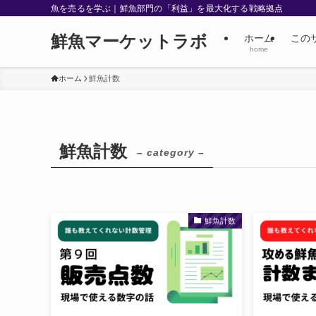
魚を売るを学ぶ｜鮮魚部門の「利益」を最大化する戦略拠点
鮮魚マーケットラボ
ホーム
この
home
ホーム
鮮魚計数
鮮魚計数
– category –
鮮魚計数