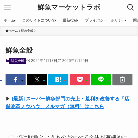
鮮魚マーケットラボ
ホーム
このサイトについて
最新投稿
プライバシー・ポリシー
問
ホーム
鮮魚全般
鮮魚全般
2024年4月18日
2026年7月29日
鮮魚全般
▶
[最新] スーパー鮮魚部門の売上・荒利を改善する「店
舗改革ノウハウ」メルマガ（無料）はこちら
ここでは鮮魚というものがすべて全体が有機的に