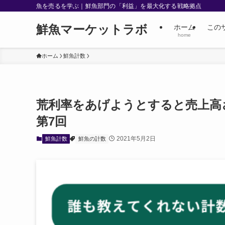
魚を売るを学ぶ｜鮮魚部門の「利益」を最大化する戦略拠点
鮮魚マーケットラボ
ホーム
この
home
ホーム
鮮魚計数
荒利率をあげようとすると売上高
第7回
2021年5月2日
鮮魚計数
鮮魚の計数