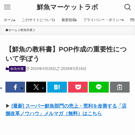
鮮魚マーケットラボ
ホーム
このサイトについて
最新投稿
プライバシー・ポリシー
問
ホーム
鮮魚作業
【鮮魚の教科書】POP作成の重要性につ
いて学ぼう
2024年4月29日
2026年5月16日
鮮魚作業
▶
[最新] スーパー鮮魚部門の売上・荒利を改善する「店
舗改革ノウハウ」メルマガ（無料）はこちら